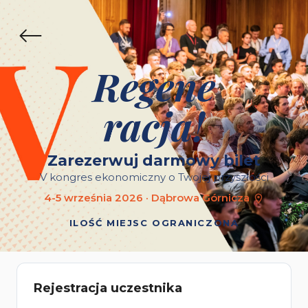
Regene
racja!
Zarezerwuj darmowy bilet
V kongres ekonomiczny o Twojej przyszłości
4-5 września 2026 · Dąbrowa Górnicza
ILOŚĆ MIEJSC OGRANICZONA
Rejestracja uczestnika